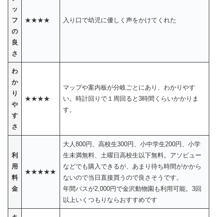
ッ
フ
★★★★
入り口で幼児に優しく声をかけてくれた
の
良
さ
わ
か
マップや案内板が分岐ごとにあり、わかりやす
り
★★★★
い。時計回りで１周回ると3時間くらいかかりま
や
す。
す
さ
大人800円、高校生300円、小中学生200円、小学
利
生未満無料、土曜日高校生以下無料。アソビュー
用
などでも購入できるが、あまり待ち時間がかから
★★★★★
料
ないので当日直接買うので良さそうです。
金
年間パスが2,000円で金沢動物園も利用可能。3回
以上いくつもりならおすすめです