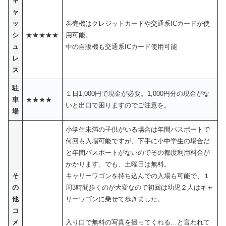
キ
ャ
ッ
券売機はクレジットカードや交通系ICカードが使
シ
★★★★★
用可能。
ュ
中の自販機も交通系ICカード使用可能
レ
ス
駐
１日1,000円で現金が必要。1,000円分の現金がな
車
★★★★
いと出口で困りますのでご注意を。
場
小学生未満の子供がいる場合は年間パスポートで
何回も入場可能ですが、下手に小中学生の場合だ
と年間パスポートがないのでその都度利用料金が
かかります。でも、土曜日は無料。
そ
キャリーワゴンを持ち込んでの入場も可能で、１
の
周3時間歩くのが大変なので初回は幼児２人はキャ
他
リーワゴンに乗せて歩きました。
コ
メ
入り口で無料の写真を撮ってくれる…と言われて