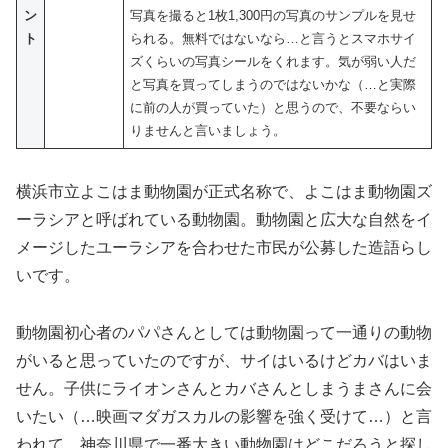
ン
写真を撮ると1枚1,300円の写真のサンプルを見せ
ト
られる。無料ではないなら…と言うとスマホサイ
ズくらいの写真シールをくれます。気が弱い人だ
と写真を買ってしまうのではないかな（…と実際
に前の人が買っていた）と思うので、不要ならい
りませんと言いましょう。
横浜市立よこはま動物園が正式名称で、よこはま動物園ズ
ーラシアと呼ばれている動物園。動物園と広大な自然をイ
メージしたユーラシアを合わせた市民が公募した造語らし
いです。
動物園初心者のパパさんとしては動物園って一通りの動物
がいると思っていたのですが、サイはいるけどカバはいま
せん。子供にライオンさんとカバさんとしまうまさんに会
いたい（…映画マダガスカルの影響を強く受けて…）と言
われて、神奈川県で一番大きい動物園はどこだろうと探し