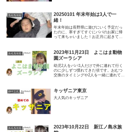
20250101 年末年始は3人で一
もんちゃん
緒！
年末年始は長野県に遊びにいく予定だっ
たのに、寒すぎてすぐにパパのお家に帰
って来ちゃいました！お正月に起きてす
ぐにゆーしんはお尻丸出しでパパの上に
乗っかって起こされます…。もんちゃん
も真似してお尻を出すようになったの
2023年11月23日 よこはま動物
もんちゃん
で、ちょっと困りものです。...
園ズーラシア
幼児2人をパパ1人だけで外に連れて行く
のに少しずつ慣れてきた頃です。おむつ
交換のタイミングや2人を一緒に連れて歩
いたり、抱っこやおんぶしたりするのが
とっても大変で余裕がありませんでし
た。 800円で幼児2人は無料。また来る
キッザニア東京
ゆーしん
かどうか…というよ...
大人気のキッザニア
2023年10月22日 新江ノ島水族
もんちゃん