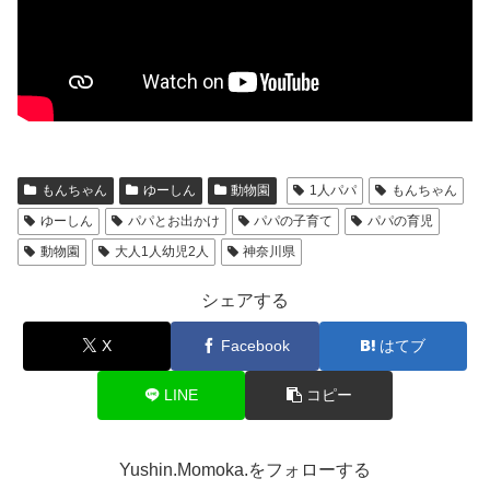
もんちゃん
ゆーしん
動物園
1人パパ
もんちゃん
ゆーしん
パパとお出かけ
パパの子育て
パパの育児
動物園
大人1人幼児2人
神奈川県
シェアする
X
Facebook
はてブ
LINE
コピー
Yushin.Momoka.をフォローする