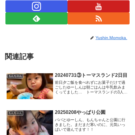
Yushin.Momoka.
関連記事
20240731③トーマスランド2日目
もんちゃん
前日夕ご飯を食べれずにお菓子だけで過
ごしたゆーしんは朝ごはんは牛乳飲みま
くってました… トーマスランドの3人で
乗れるアトラクションは一通り制覇した
気がするので、今日は何もすることない
なぁと思っていたら…まさかの朝からず
っとたからさがしをし続...
20250208やっぱり公園
もんちゃん
パパとゆーしん、もんちゃんと公園に行
きました。まだまだ寒いのに、元気いっ
ぱいで遊んでます！！