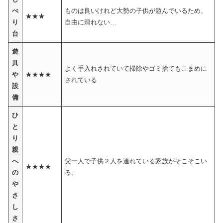
べ
ものは良いけれど大勢の子供が遊んでいるため、
★★★
り
自由に滑れない…
台
遊
具
よく手入れされていて掃除やゴミ捨てもこまめに
や
★★★★
されている
設
備
ひ
と
り
親
へ
父一人で子供２人を連れている家族がそこそこい
★★★★
の
る。
や
さ
し
さ