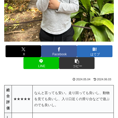
X
Facebook
はてブ
LINE
コピー
2024.05.04
2024.06.03
総
なんと言っても安い。走り回っても良いし、動物
合
★★★★★
を見ても良いし、入り口近くの滑り台などで遊ぶ
評
のでも良いし。
価
し