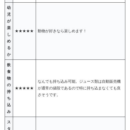
幼
児
が
楽
★★★★★
動物が好きなら楽しめます！
し
め
る
か
飲
食
物
なんでも持ち込み可能。ジュース類は自動販売機
の
★★★★★
が通常の値段であるので特に持ち込まなくても良
持
さそうです。
ち
込
み
ス
タ