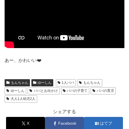
あー、かわいい❤️
もんちゃん
ゆーしん
1人パパ
もんちゃん
ゆーしん
パパとお出かけ
パパの子育て
パパの育児
大人1人幼児2人
シェアする
X
Facebook
はてブ