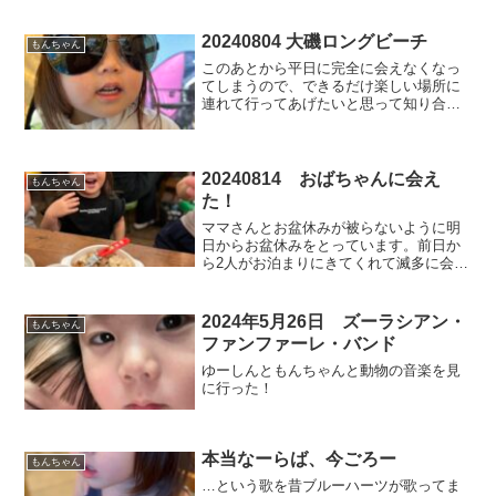
20240804 大磯ロングビーチ
もんちゃん
このあとから平日に完全に会えなくなっ
てしまうので、できるだけ楽しい場所に
連れて行ってあげたいと思って知り合い
から評判のよい大磯ロングビーチに行っ
てきました。 行ってすぐの9時5分くら
いで流れるプールに入るのが怖いと大騒
ぎのゆーしん。せっかく...
20240814 おばちゃんに会え
もんちゃん
た！
ママさんとお盆休みが被らないように明
日からお盆休みをとっています。前日か
ら2人がお泊まりにきてくれて滅多に会え
ないおばちゃんといとこに会うことがで
きました。 かまってほしいゆーしんは
最後に勇気を出して抱っこしてーと言っ
2024年5月26日 ズーラシアン・
もんちゃん
ておばちゃんに抱っこし...
ファンファーレ・バンド
ゆーしんともんちゃんと動物の音楽を見
に行った！
本当なーらば、今ごろー
もんちゃん
…という歌を昔ブルーハーツが歌ってま