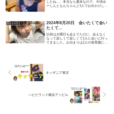
したね…。本当なら週末なので、今頃ゆ
ーしんともんちゃんと3人でお出かけして
いるところが、ママが急遽2人をどこかに
連れていくと言って会えなくなりまし
た。平日も会えないのに、週末も会えな
くなって…と考えると寂...
2024年8月20日 会いたくて会い
もんちゃん
たくて…
以前は火曜日も会えてたのに、会えなく
なって寂しくて寂しくて2人に会いに行っ
てきました。お泊まりは2人の保育園に影
響があるのでできないんですが、会いに
行くのは許してもらえるのでありがたい
です。 なぜか可愛くない作り笑顔をす
るゆーしん。なんでだ...
キッザニア東京
ハピピランド横浜アソビル